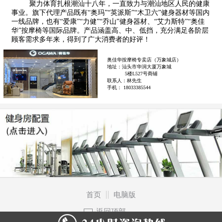
聚力体育扎根潮汕十八年，一直致力与潮汕地区人民的健康
事业。旗下代理产品既有“奥玛”“英派斯”“木卫六”健身器材等国内
一线品牌，也有“爱康”“力健”“乔山”健身器材、“艾力斯特”“奥佳
华”按摩椅等国际品牌。产品涵盖高、中、低挡，充分满足各阶层
顾客需求多年来，得到了广大消费者的好评！
奥佳华按摩椅专卖店（万象城店）
地址：汕头市华润大厦万象城
5楼L527号商铺
联系人：林先生
手机： 18033385544
首页
电脑版
返回顶部